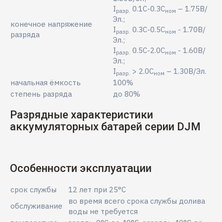
I
0.1С-0.3С
– 1.75В/
разр.
ном
Эл.;
конечное напряжение
I
0.3С-0.5С
- 1.70В/
разр.
ном
разряда
Эл.;
I
0.5С-2.0С
- 1.60В/
разр.
ном
Эл.;
I
> 2.0С
– 1.30В/Эл.
разр.
ном
начальная ёмкость
100%
степень разряда
до 80%
Разрядные характеристики
аккумуляторных батарей серии DJM
Особенности эксплуатации
срок службы
12 лет при 25°C
во время всего срока службы долива
обслуживание
воды не требуется