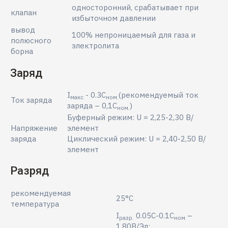
односторонний, срабатывает при
клапан
избыточном давлении
вывод
100% непроницаемый для газа и
полюсного
электролита
борна
Заряд
I
- 0.3С
(рекомендуемый ток
макс
ном.
Ток заряда
заряда – 0,1С
)
ном.
Буферный режим: U = 2,25-2,30 В/
Напряжение
элемент
заряда
Циклический режим: U = 2,40-2,50 В/
элемент
Разряд
рекомендуемая
25°C
температура
I
0.05С-0.1C
–
разр.
ном
1.80В/Эл;