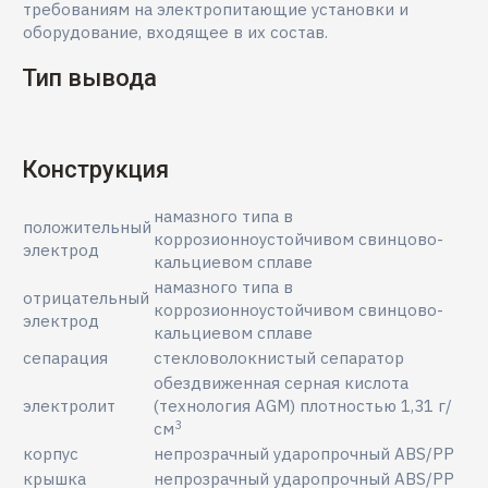
требованиям на электропитающие установки и
оборудование, входящее в их состав.
Тип вывода
Конструкция
намазного типа в
положительный
коррозионноустойчивом свинцово-
электрод
кальциевом сплаве
намазного типа в
отрицательный
коррозионноустойчивом свинцово-
электрод
кальциевом сплаве
сепарация
стекловолокнистый сепаратор
обездвиженная серная кислота
электролит
(технология AGM) плотностью 1,31 г/
3
см
корпус
непрозрачный ударопрочный ABS/PP
крышка
непрозрачный ударопрочный ABS/PP